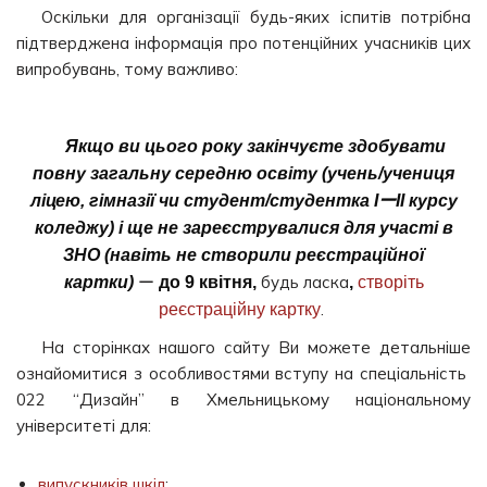
Оскільки для організації будь-яких іспитів потрібна
підтверджена інформація про потенційних учасників цих
випробувань, тому важливо:
Якщо ви цього року закінчуєте здобувати
повну загальну середню освіту (учень/учениця
ліцею, гімназії чи студент/студентка ІーІІ курсу
коледжу) і ще не зареєструвалися для участі в
ЗНО (навіть не створили реєстраційної
ー
будь ласка
картки)
до 9 квітня,
,
створіть
.
реєстраційну картку
На сторінках нашого сайту Ви можете детальніше
ознайомитися з особливостями вступу на спеціальність
022 “Дизайн” в Хмельницькому національному
університеті для:
випускників шкіл
;