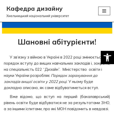
Кафедра дизайну
Перейти
Хмельницький національний університет
до
вмісту
Шановні абітурієнти!
Відкри
У зв’язку з війною в Україні в 2022 році змінюється
порядок вступу до вищих навчальних закладів і, зокрема,
на спеціальність 022 “Дизайн”. Міністерство освіти і
науки України розробляє
Порядок зарахування до
закладів вищої освіти у 2022 році
. У ньому буде
докладно описано, як саме відбуватиметься вступ.
Вже відомо, що вступ на перший (бакалаврський)
рівень освіти буде відбуватися не за результатами ЗНО,
а за іншими іспитами, про які МОН повідомить в невдовзі.