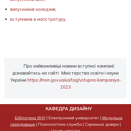
випускників коледжів
;
вступників в магістратуру
.
Про найважливіші новини вступної кампанії
дізнавайтесь на сайті Міністерства освіти і науки
України
https://mon.gov.ua/ua/tag/vstupna-kampaniya-
2023
КАФЕДРА ДИЗАЙНУ
Бібілотека ХНУ
|
Електронний університет
|
Модульне
середовище
|
Психологічна служба
|
Скринька довіри
|
Центр кар'єри