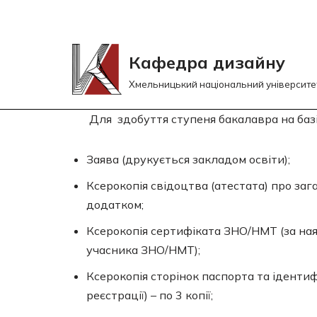
Перейти
до
Кафедра дизайну
вмісту
Хмельницький національний університе
Для здобуття ступеня бакалавра на баз
Заява (друкується закладом освіти);
Ксерокопія свідоцтва (атестата) про за
додатком;
Ксерокопія сертифіката ЗНО/НМТ (за ная
учасника ЗНО/НМТ);
Ксерокопія сторінок паспорта та ідентиф
реєстрації) – по 3 копії;