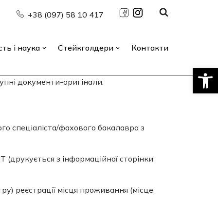
112а
+38 (097) 58 10 417
сть і наука
Стейкголдери
Контакти
Відкри
упні документи-оригінали:
го спеціаліста/фахового бакалавра з
Т (друкується з інформаційної сторінки
тру) реєстрації місця проживання (місце