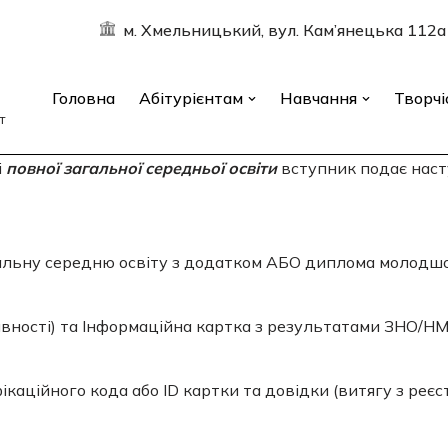
м. Хмельницький, вул. Кам’янецька 
Головна
Абітурієнтам
Навчання
Творчі
т
і
повної загальної середньої освіти
вступник подає наст
гальну середню освіту з додатком АБО диплома молодшо
вності) та Інформаційна картка з результатами ЗНО/НМ
ікаційного кода або ІD картки та довідки (витягу з реєс