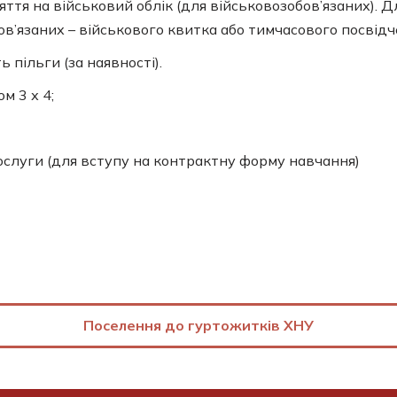
яття на військовий облік (для військовозобов’язаних). 
ов’язаних – військового квитка або тимчасового посвідч
 пільги (за наявності).
м 3 х 4;
послуги (для вступу на контрактну форму навчання)
Поселення до гуртожитків ХНУ