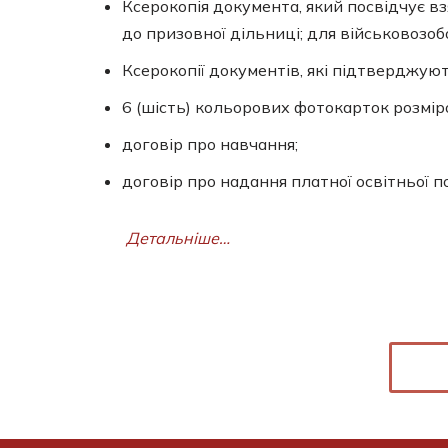
Ксерокопія документа, який посвідчує вз
до призовної дільниці; для військовозоб
Ксерокопії документів, які підтверджують
6 (шість) кольорових фотокарток розміро
договір про навчання;
договір про надання платної освітньої 
Детальніше…
Бібліотека