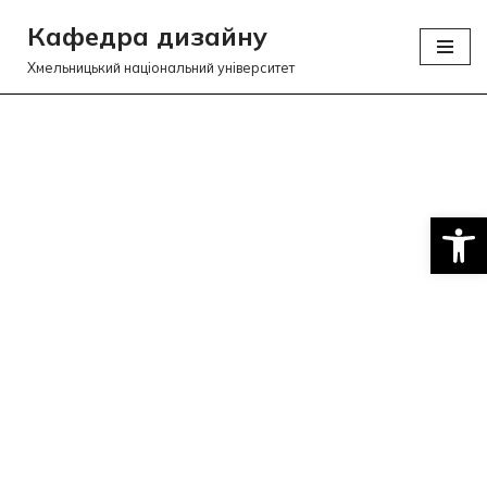
Кафедра дизайну
Перейти
Хмельницький національний університет
до
вмісту
Відкри