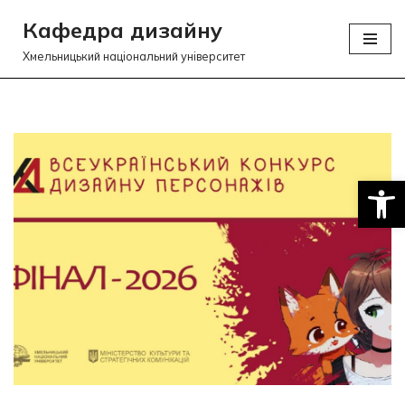
Кафедра дизайну
Перейти
Хмельницький національний університет
до
вмісту
Відкри