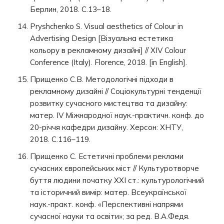
Берлин, 2018. С.13–18.
Pryshchenko S. Visual aesthetics of Colour in
Advertising Design [Візуальна естетика
кольору в рекламному дизайні] // XIV Colour
Conference (Italy). Florence, 2018. [in English].
Прищенко С.В. Методологічні підходи в
рекламному дизайні // Соціокультурні тенденції
розвитку сучасного мистецтва та дизайну:
матер. IV Міжнародної наук.-практичн. конф. до
20-річчя кафедри дизайну. Херсон: ХНТУ,
2018. С.116–119.
Прищенко С. Естетичні проблеми реклами
сучасних європейських міст // Культуротворче
буття людини початку XXI ст.: культурологічний
та історичний вимір: матер. Всеукраїнської
наук.-практ. конф. «Перспективні напрями
сучасної науки та освіти»; за ред. В.А.Федя.