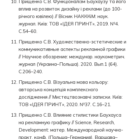
Прищенко С.В. Функціоналізм Баухаузу та його
вплив на розвиток дизайну і реклами (до 100-
річного ювілею) // Вісник НАКККіМ: наук.
журнал. Київ: ТОВ «ІДЕЯ ПРИНТ», 2019. №4.
С.54–60.
Прищенко С.В. Художественно-эстетические и
коммуникативные аспекты рекламной графики
// Научное обозрение: междунар. наукометрич.
журнал (Украина–Польша). 2020. Вып.1 (64).
С.206–240.
Прищенко С.В. Візуальна мова кольору:
авторська концепція комплексного
дослідження // Мистецтвознавчі записки. Київ:
ТОВ «ІДЕЯ ПРИНТ», 2020. №37. С.16–21.
Прищенко С.В. Влияние стилистики Баухауса
на рекламную графику // Science, Research,
Development: матер. Международной научно-
практ. конф. (Польша–Германия). Варшава–