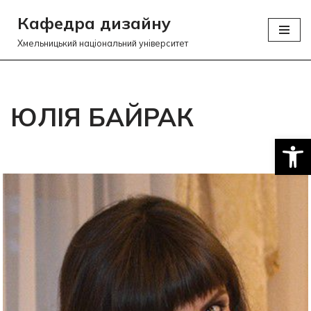
Кафедра дизайну
Перейти
Хмельницький національний університет
до
вмісту
ЮЛІЯ БАЙРАК
Відкри