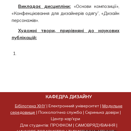
Викладає дисципліни:
«Основи композиції»,
«Конфекціювання для дизайнерів одягу”, «Дизайн
персонажів».
Художні твори, прирівняні до наукових
публікацій:
КАФЕДРА ДИЗАЙНУ
Бібілотека ХНУ
|
Електронний університет
|
Модульне
середовище
|
Психологічна служба
|
Скринька довіри
|
Центр кар'єри
Для студентів:
ПРОФКОМ
|
САМОВРЯДУВАННЯ
|